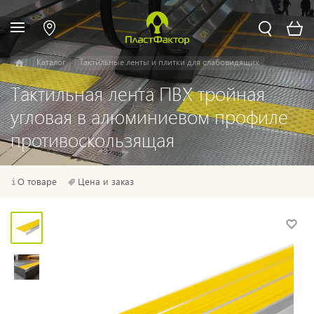
Каталог
Тактильные ленты и плитки для слабовидящих
Тактильная лента ПВХ тройная
угловая в алюминиевом профиле
противоскользящая
О товаре
Цена и заказ