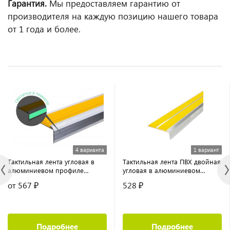
Гарантия.
Мы предоставляем гарантию от
производителя на каждую позицию нашего товара
от 1 года и более.
4 варианта
1 вариант
Тактильная лента угловая в
Тактильная лента ПВХ двойная
алюминиевом профиле
угловая в алюминиевом
противоскользящая с
профиле противоскользящая
от 567 ₽
528 ₽
флуоресцентной лентой
Подробнее
Подробнее