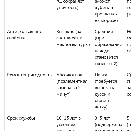
°C, сохраняет
(может
п
упругость)
дубеть и
т
крошиться
р
на морозе)
Антискользящие
Высокие (за
Средние
Н
свойства
счет ячеек и
(при
м
макротекстуры)
образовании
п
наледи
о
становится
скользкой)
Ремонтопригодность
Абсолютная
Низкая
С
(поэлементная
(требуется
(
замена за 5
вырезать
з
минут)
кусок и
с
ставить
латку)
Срок службы
10–15 лет в
3–5 лет
5
условиях
(подвержена
(
жесткого
истиранию и
к