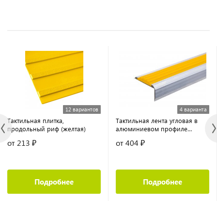
12 вариантов
4 варианта
Тактильная плитка,
Тактильная лента угловая в
продольный риф (желтая)
алюминиевом профиле
противоскользящая без
от 213 ₽
от 404 ₽
флуоресцентной ленты
Подробнее
Подробнее