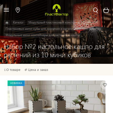
Каталог
Модульный пластиковый конструктор QUBIK.ONE
Пластиковые мини-кубы для хранения и организации пространства
Модульные мини-контейнеры для растений и кашпо
Набор №2 настольное кашпо для
растений из 10 мини кубиков
О товаре
Цена и заказ
НОВИНКА