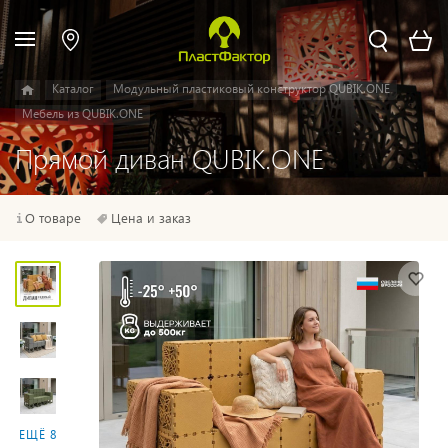
Каталог
Модульный пластиковый конструктор QUBIK.ONE
Мебель из QUBIK.ONE
Прямой диван QUBIK.ONE
О товаре
Цена и заказ
ЕЩЁ 8