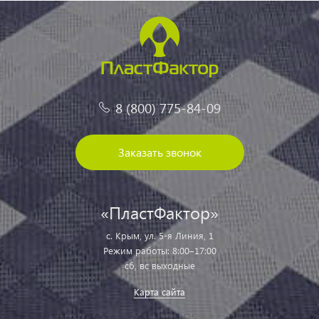
8 (800) 775-84-09
Заказать звонок
«ПластФактор»
с. Крым, ул. 5-я Линия, 1
Режим работы: 8:00–17:00
сб, вс выходные
Карта сайта